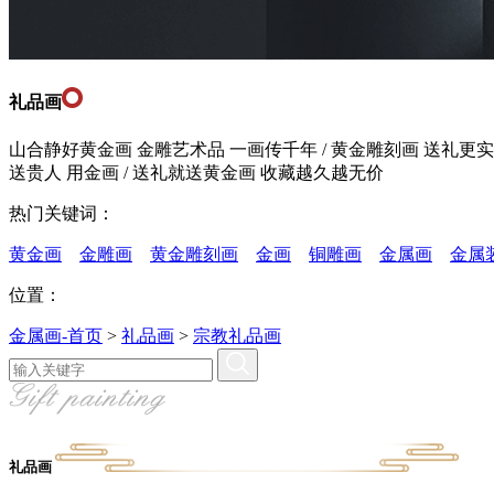
礼品画
山合静好黄金画 金雕艺术品 一画传千年 / 黄金雕刻画 送礼更
送贵人 用金画 / 送礼就送黄金画 收藏越久越无价
热门关键词：
黄金画
金雕画
黄金雕刻画
金画
铜雕画
金属画
金属
位置：
金属画-首页
>
礼品画
>
宗教礼品画
礼品画