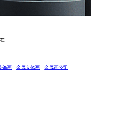
实在
装饰画
金属立体画
金属画公司