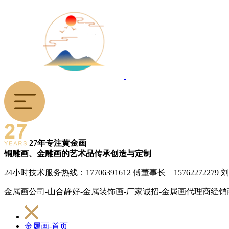
27年专注黄金画
铜雕画、金雕画的艺术品传承创造与定制
24小时技术服务热线：17706391612 傅董事长 15762272279 
金属画公司-山合静好-金属装饰画-厂家诚招-金属画代理商经销
金属画-首页